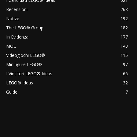
I Candidati LEGO® Ideas
621
Recensioni
268
Notize
192
The LEGO® Group
182
In Evidenza
177
MOC
143
Videogiochi LEGO®
115
Minifigure LEGO®
97
I Vincitori LEGO® Ideas
66
LEGO® Ideas
32
Guide
7