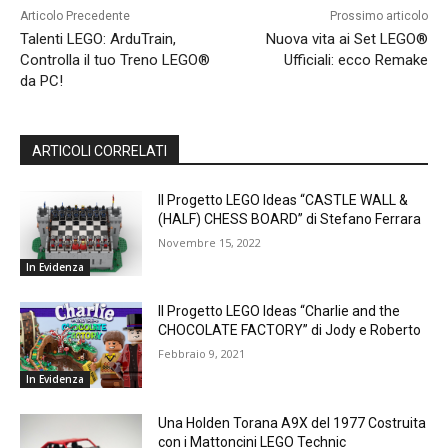
Articolo Precedente
Prossimo articolo
Talenti LEGO: ArduTrain,
Nuova vita ai Set LEGO®
Controlla il tuo Treno LEGO®
Ufficiali: ecco Remake
da PC!
ARTICOLI CORRELATI
Il Progetto LEGO Ideas “CASTLE WALL &
(HALF) CHESS BOARD” di Stefano Ferrara
Novembre 15, 2022
In Evidenza
Il Progetto LEGO Ideas “Charlie and the
CHOCOLATE FACTORY” di Jody e Roberto
Febbraio 9, 2021
In Evidenza
Una Holden Torana A9X del 1977 Costruita
con i Mattoncini LEGO Technic