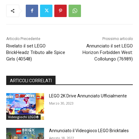
Articolo Precedente
Prossimo articolo
Rivelato il set LEGO
Annunciato il set LEGO
BrickHeadz Tributo alle Spice
Horizon Forbidden West:
Girls (40548)
Collolungo (76989)
ARTICOLI CORRELATI
LEGO 2K Drive Annunciato Ufficialmente
Marzo 30, 2023
Videogiochi LEGO®
Annunciato il Videogioco LEGO Bricktales
Agosto 18, 2022