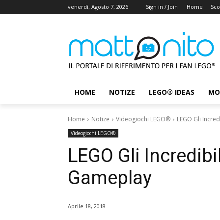
venerdì, Agosto 7, 2026
Sign in / Join
Home
Sco
HOME
NOTIZE
LEGO® IDEAS
MO
Home
Notize
Videogiochi LEGO®
LEGO Gli Incred
Videogiochi LEGO®
LEGO Gli Incredibil
Gameplay
Aprile 18, 2018