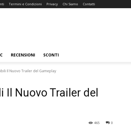
nti
Termini e Condizioni
Privacy
Chi Siamo
Contatti
C
RECENSIONI
SCONTI
ibili Il Nuovo Trailer del Gameplay
i Il Nuovo Trailer del
465
0