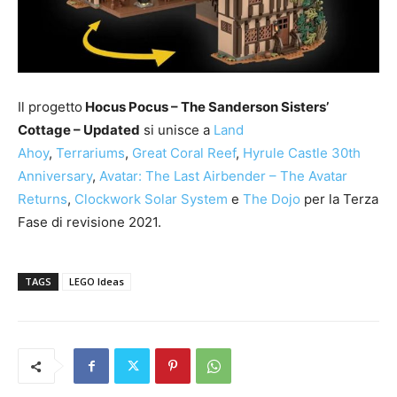
Il progetto
Hocus Pocus – The Sanderson Sisters’
Cottage – Updated
si unisce a
Land
Ahoy
,
Terrariums
,
Great Coral Reef
,
Hyrule Castle 30th
Anniversary
,
Avatar: The Last Airbender – The Avatar
Returns
,
Clockwork Solar System
e
The Dojo
per la Terza
Fase di revisione 2021.
TAGS
LEGO Ideas