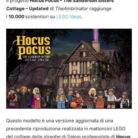
Il progetto
Hocus Pocus – The Sanderson Sisters’
Cottage – Updated
di
TheAmbrinator
raggiunge
i
10.000
sostenitori su
LEGO Ideas
.
Questo modello è una versione aggiornata di una
precedente riproduzione realizzata in mattoncini LEGO
del cottage delle streghe di Salem protagoniste di
Hocus