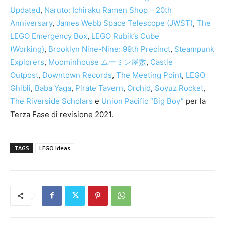
Updated
,
Naruto: Ichiraku Ramen Shop – 20th
Anniversary
,
James Webb Space Telescope (JWST)
,
The
LEGO Emergency Box
,
LEGO Rubik’s Cube
(Working)
,
Brooklyn Nine-Nine: 99th Precinct
,
Steampunk
Explorers
,
Moominhouse ムーミン屋敷
,
Castle
Outpost
,
Downtown Records
,
The Meeting Point
,
LEGO
Ghibli
,
Baba Yaga
,
Pirate Tavern
,
Orchid
,
Soyuz Rocket
,
The Riverside Scholars
e
Union Pacific “Big Boy”
per la
Terza Fase di revisione 2021.
TAGS
LEGO Ideas