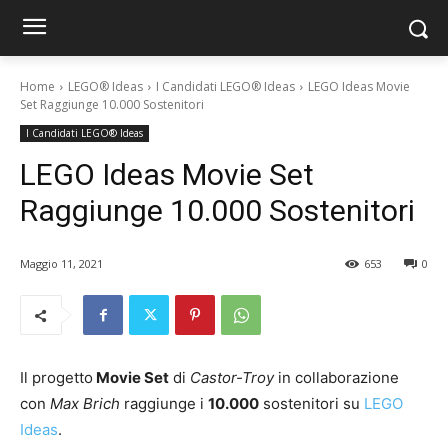
Home
LEGO® Ideas
I Candidati LEGO® Ideas
LEGO Ideas Movie
Set Raggiunge 10.000 Sostenitori
I Candidati LEGO® Ideas
LEGO Ideas Movie Set
Raggiunge 10.000 Sostenitori
Maggio 11, 2021
653
0
Il progetto
Movie Set
di
Castor-Troy
in collaborazione
con
Max Brich
raggiunge i
10.000
sostenitori su
LEGO
Ideas
.