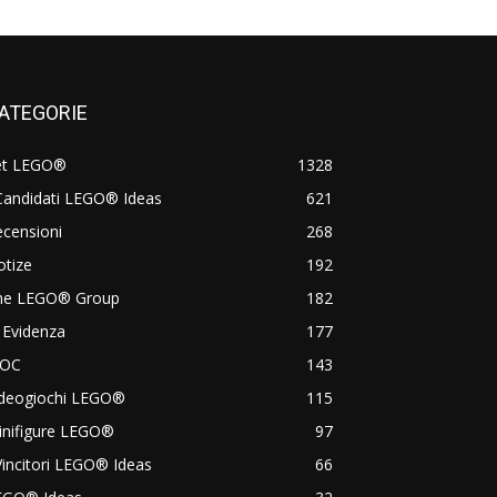
ATEGORIE
et LEGO®
1328
Candidati LEGO® Ideas
621
censioni
268
otize
192
he LEGO® Group
182
 Evidenza
177
OC
143
ideogiochi LEGO®
115
inifigure LEGO®
97
Vincitori LEGO® Ideas
66