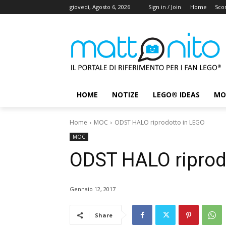
giovedì, Agosto 6, 2026
Sign in / Join
Home
Scon
HOME
NOTIZE
LEGO® IDEAS
MO
Home
MOC
ODST HALO riprodotto in LEGO
MOC
ODST HALO riprod
Gennaio 12, 2017
Share