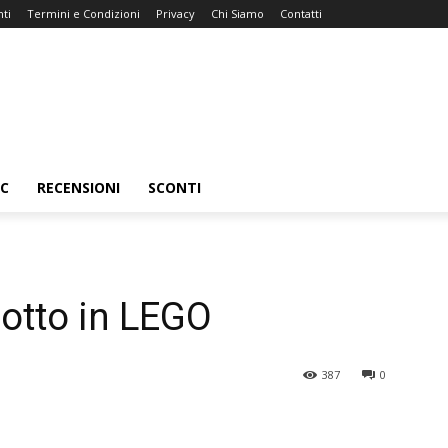
ti
Termini e Condizioni
Privacy
Chi Siamo
Contatti
C
RECENSIONI
SCONTI
otto in LEGO
387
0