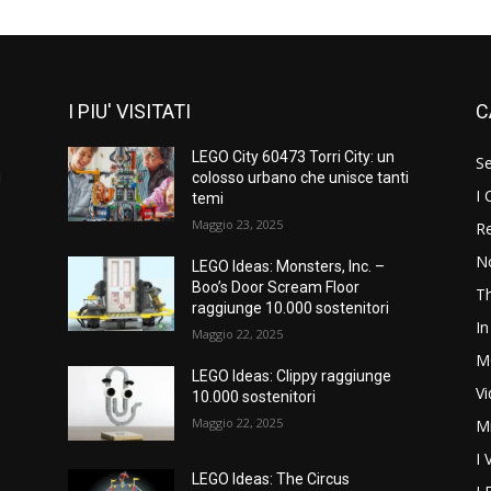
I PIU' VISITATI
C
LEGO City 60473 Torri City: un
S
i
colosso urbano che unisce tanti
I 
temi
Maggio 23, 2025
Re
N
LEGO Ideas: Monsters, Inc. –
Boo’s Door Scream Floor
T
raggiunge 10.000 sostenitori
In
Maggio 22, 2025
M
LEGO Ideas: Clippy raggiunge
V
10.000 sostenitori
Maggio 22, 2025
M
I 
LEGO Ideas: The Circus