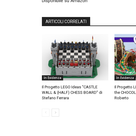
Disponibile su Amazon
ARTICOLI CORRELATI
In Evidenza
In Evidenza
Il Progetto LEGO Ideas “CASTLE
Il Progetto 
WALL & (HALF) CHESS BOARD” di
the CHOCOL
Stefano Ferrara
Roberto