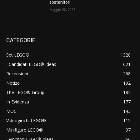
sostenitori
Maggio 22, 2025
CATEGORIE
Set LEGO®
1328
I Candidati LEGO® Ideas
621
Recensioni
268
Notize
192
The LEGO® Group
182
In Evidenza
177
MOC
143
Videogiochi LEGO®
115
Minifigure LEGO®
97
I Vincitori LEGO® Ideas
66