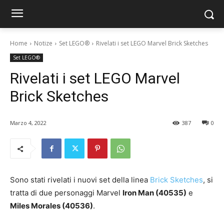
Home
Notize
Set LEGO®
Rivelati i set LEGO Marvel Brick Sketches
Set LEGO®
Rivelati i set LEGO Marvel
Brick Sketches
Marzo 4, 2022
387
0
Sono stati rivelati i nuovi set della linea
Brick Sketches
, si
tratta di due personaggi Marvel
Iron Man (40535)
e
Miles Morales (40536)
.