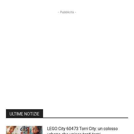
- Pubblicità -
ULTIME NOTIZIE
LEGO City 60473 Torri City: un colosso