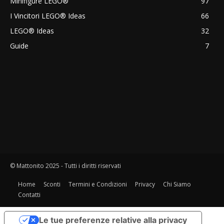
Minifigure LEGO®
97
I Vincitori LEGO® Ideas
66
LEGO® Ideas
32
Guide
7
© Mattonito 2025 - Tutti i diritti riservati
Home
Sconti
Termini e Condizioni
Privacy
Chi Siamo
Contatti
Le tue preferenze relative alla privacy