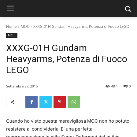
Home
MOC
XXXG-01H Gundam Heavyarms, Potenza di Fuoco LEGO
MOC
XXXG-01H Gundam
Heavyarms, Potenza di Fuoco
LEGO
Settembre 27, 2015
487
0
Quando ho visto questa meravigliosa MOC non ho potuto
resistere al condividerla! E’ una perfetta
rappresentazione in stile Super Deformed del mitico