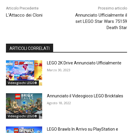
Articolo Precedente
Prossimo articolo
L’Attacco dei Cloni
Annunciato Ufficialmente il
set LEGO Star Wars 75159
Death Star
ARTICOLI CORRELATI
LEGO 2K Drive Annunciato Ufficialmente
Marzo 30, 2023
Videogiochi LEGO®
Annunciato il Videogioco LEGO Bricktales
Agosto 18, 2022
Videogiochi LEGO®
LEGO Brawls In Arrivo su PlayStation e