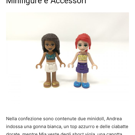
Minifigure e Accessori
Nella confezione sono contenute due minidoll, Andrea
indossa una gonna bianca, un top azzurro e delle ciabatte
dorate, mentre Mia veste degli short viola, una canotta