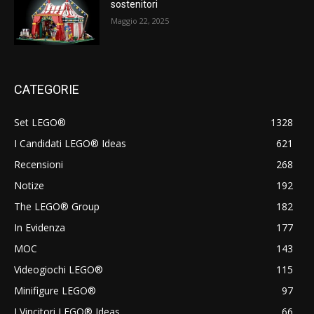
sostenitori
Maggio 22, 2025
CATEGORIE
Set LEGO®
1328
I Candidati LEGO® Ideas
621
Recensioni
268
Notize
192
The LEGO® Group
182
In Evidenza
177
MOC
143
Videogiochi LEGO®
115
Minifigure LEGO®
97
I Vincitori LEGO® Ideas
66