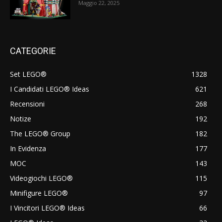
Maggio 22, 2025
CATEGORIE
Set LEGO®
1328
I Candidati LEGO® Ideas
621
Recensioni
268
Notize
192
The LEGO® Group
182
In Evidenza
177
MOC
143
Videogiochi LEGO®
115
Minifigure LEGO®
97
I Vincitori LEGO® Ideas
66