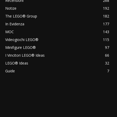
Recensioni
268
Notize
192
The LEGO® Group
182
In Evidenza
177
MOC
143
Videogiochi LEGO®
115
Minifigure LEGO®
97
I Vincitori LEGO® Ideas
66
LEGO® Ideas
32
Guide
7