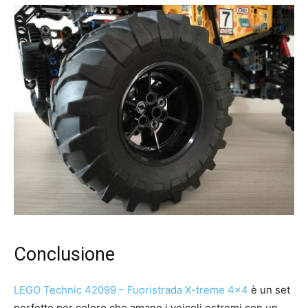
Conclusione
LEGO Technic 42099 – Fuoristrada X-treme 4×4
è un set
perfetto per coloro che amano i veicoli estremi con un